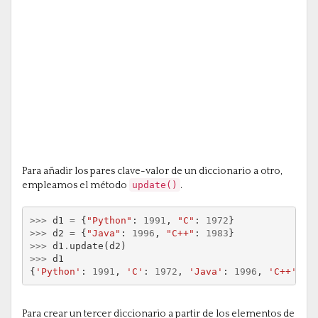
Para añadir los pares clave-valor de un diccionario a otro,
empleamos el método
update()
.
>>>
d1
=
{
"Python"
:
1991
,
"C"
:
1972
}
>>>
d2
=
{
"Java"
:
1996
,
"C++"
:
1983
}
>>>
d1
.
update
(
d2
)
>>>
d1
{
'Python'
:
1991
,
'C'
:
1972
,
'Java'
:
1996
,
'C++'
:
1
Para crear un tercer diccionario a partir de los elementos de