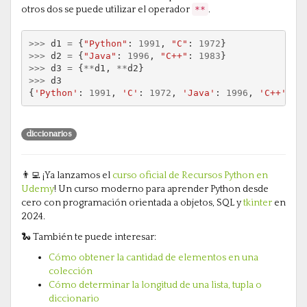
otros dos se puede utilizar el operador
**
.
>>>
d1
=
{
"Python"
:
1991
,
"C"
:
1972
}
>>>
d2
=
{
"Java"
:
1996
,
"C++"
:
1983
}
>>>
d3
=
{
**
d1
,
**
d2
}
>>>
d3
{
'Python'
:
1991
,
'C'
:
1972
,
'Java'
:
1996
,
'C++'
:
1
diccionarios
👨‍💻 ¡Ya lanzamos el
curso oficial de Recursos Python en
Udemy
! Un curso moderno para aprender Python desde
cero con programación orientada a objetos, SQL y
tkinter
en
2024.
🐍 También te puede interesar:
Cómo obtener la cantidad de elementos en una
colección
Cómo determinar la longitud de una lista, tupla o
diccionario