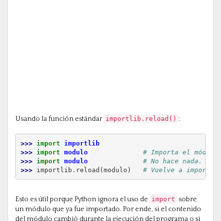
Usando la función estándar
importlib.reload()
:
>>> 
import
importlib
>>> 
import
modulo
# Importa el módulo
>>> 
import
modulo
# No hace nada.
>>> 
importlib
.
reload
(
modulo
)
# Vuelve a importar
Esto es útil porque Python ignora el uso de
import
sobre
un módulo que ya fue importado. Por ende, si el contenido
del módulo cambió durante la ejecución del programa o si